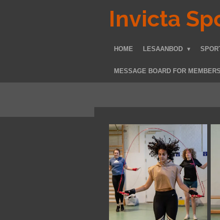
Ga
Invicta Sp
direct
naar
de
HOME
LESAANBOD
SPOR
hoofdinhoud
MESSAGE BOARD FOR MEMBER